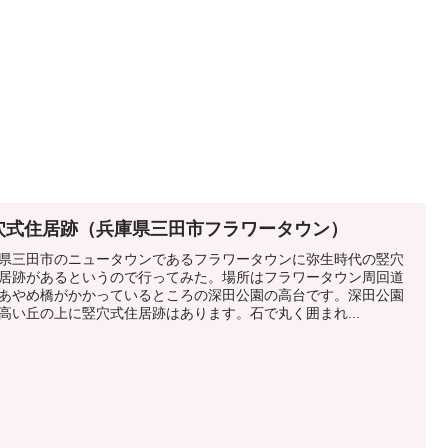
穴式住居跡（兵庫県三田市フラワータウン）
県三田市のニュータウンであるフラワータウンに弥生時代の竪穴
居跡があるというので行ってみた。場所はフラワータウン周回道
あやめ橋がかかっているところの深田公園の高台です。深田公園
高い丘の上に竪穴式住居跡はあります。石で丸く囲まれ...