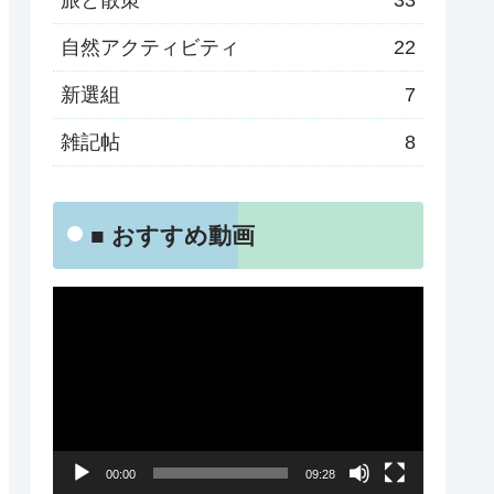
旅と散策
33
自然アクティビティ
22
新選組
7
雑記帖
8
■ おすすめ動画
動
画
プ
レ
ー
00:00
09:28
ヤ