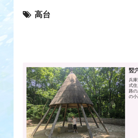
高台
竪
兵庫
式住
路の
の小