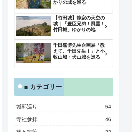
かりの城を巡る
【竹田城】静寂の天空の
城｜「豊臣兄弟！風雲！
竹田城」ゆかりの地
千田嘉博先生企画展「教
えて、千田先生！」と小
牧山城・犬山城を巡る
■ カテゴリー
城郭巡り
54
寺社参拝
46