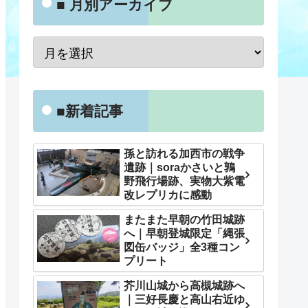
■ 月別アーカイブ
■新着記事
孫と訪れる加西市の戦争
遺跡｜soraかさいと鶉
野飛行場跡、実物大紫電
改レプリカに感動
またまた早朝の竹田城跡
へ｜早朝登城限定「縄張
図缶バッジ」全3種コン
プリート
芥川山城から高槻城跡へ
｜三好長慶と高山右近ゆ