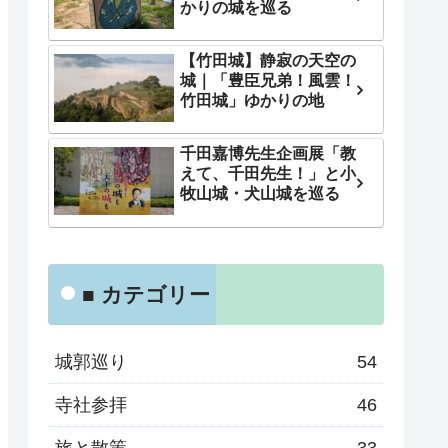
かりの城を巡る
【竹田城】静寂の天空の
城｜「豊臣兄弟！風雲！
竹田城」ゆかりの地
千田嘉博先生企画展「教
えて、千田先生！」と小
牧山城・犬山城を巡る
■ カテゴリー
城郭巡り
54
寺社参拝
46