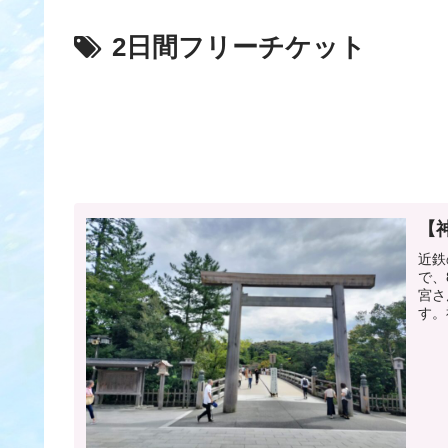
2日間フリーチケット
【
近鉄
で、
宮さ
す。