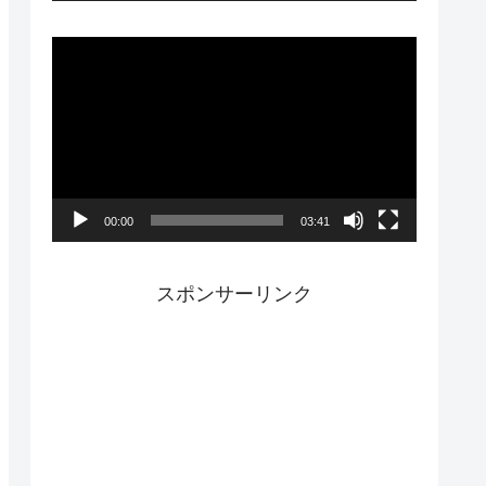
ー
動
画
プ
レ
ー
00:00
03:41
ヤ
ー
スポンサーリンク