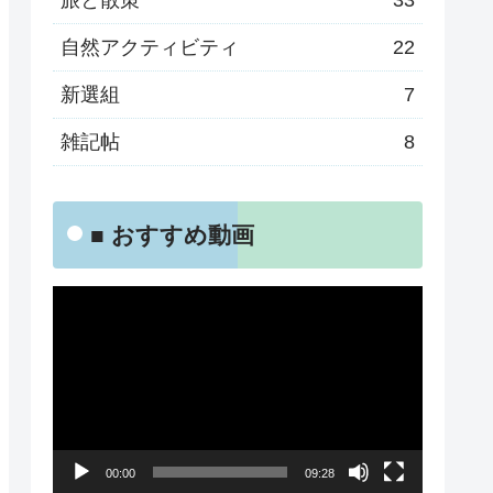
旅と散策
33
自然アクティビティ
22
新選組
7
雑記帖
8
■ おすすめ動画
動
画
プ
レ
ー
00:00
09:28
ヤ