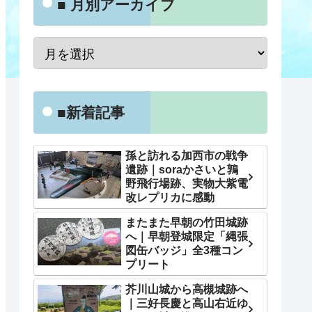
■ 月別アーカイブ
■新着記事
孫と訪れる加西市の戦争
遺跡｜soraかさいと鶉
野飛行場跡、実物大紫電
改レプリカに感動
またまた早朝の竹田城跡
へ｜早朝登城限定「縄張
図缶バッジ」全3種コン
プリート
芥川山城から高槻城跡へ
｜三好長慶と高山右近ゆ