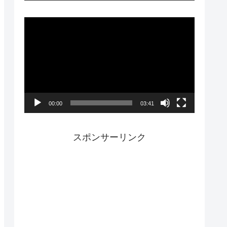
ー
動
画
プ
レ
ー
00:00
03:41
ヤ
ー
スポンサーリンク