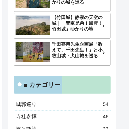
かりの城を巡る
【竹田城】静寂の天空の
城｜「豊臣兄弟！風雲！
竹田城」ゆかりの地
千田嘉博先生企画展「教
えて、千田先生！」と小
牧山城・犬山城を巡る
■ カテゴリー
城郭巡り
54
寺社参拝
46