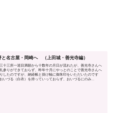
野と名古屋・岡崎へ （上田城・善光寺編）
三十三所一巡目満願から十数年の月日が流れたが、善光寺さんへ
礼参りができておらず、昨年十月にやっとのことで善光寺さんへ
りしたのですが、納経帳と掛け軸に御朱印をいただいたのです
おいづる（白衣）を持っていっておらず、おいづるにのみ...