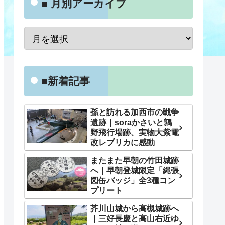
■ 月別アーカイブ
■新着記事
孫と訪れる加西市の戦争
遺跡｜soraかさいと鶉
野飛行場跡、実物大紫電
改レプリカに感動
またまた早朝の竹田城跡
へ｜早朝登城限定「縄張
図缶バッジ」全3種コン
プリート
芥川山城から高槻城跡へ
｜三好長慶と高山右近ゆ