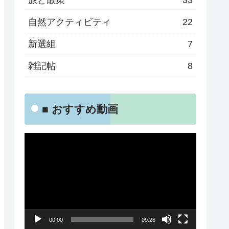
旅と散策
33
自然アクティビティ
22
新選組
7
雑記帖
8
■ おすすめ動画
動
画
プ
レ
ー
00:00
09:28
ヤ