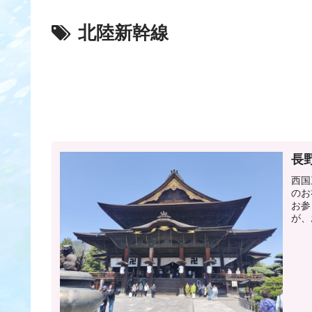
北陸新幹線
長
西国
のお
お参
が、