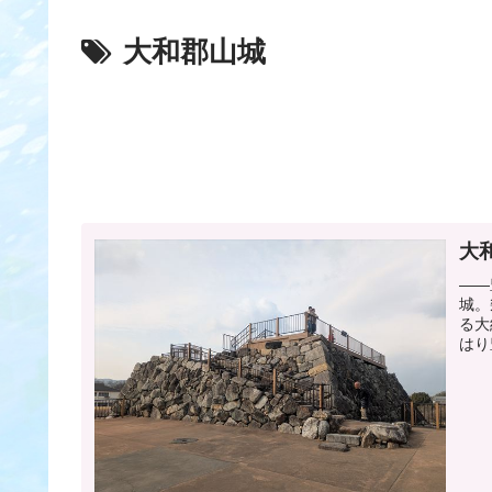
大和郡山城
大
――
城。
る大
はり