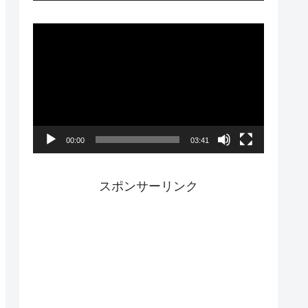
ー
動
画
プ
レ
ー
00:00
03:41
ヤ
ー
スポンサーリンク