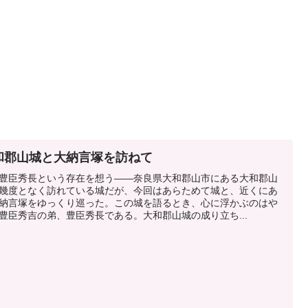
和郡山城と大納言塚を訪ねて
豊臣秀長という存在を想う――奈良県大和郡山市にある大和郡山
幾度となく訪れている城だが、今回はあらためて城と、近くにあ
納言塚をゆっくり巡った。この城を語るとき、心に浮かぶのはや
豊臣秀吉の弟、豊臣秀長である。大和郡山城の成り立ち...