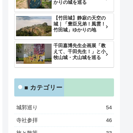
かりの城を巡る
【竹田城】静寂の天空の
城｜「豊臣兄弟！風雲！
竹田城」ゆかりの地
千田嘉博先生企画展「教
えて、千田先生！」と小
牧山城・犬山城を巡る
■ カテゴリー
城郭巡り
54
寺社参拝
46