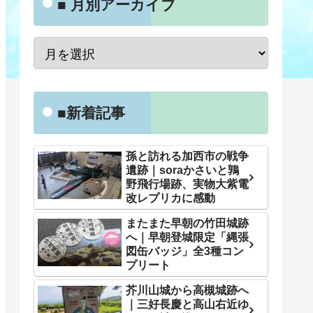
■ 月別アーカイブ
■新着記事
孫と訪れる加西市の戦争
遺跡｜soraかさいと鶉
野飛行場跡、実物大紫電
改レプリカに感動
またまた早朝の竹田城跡
へ｜早朝登城限定「縄張
図缶バッジ」全3種コン
プリート
芥川山城から高槻城跡へ
｜三好長慶と高山右近ゆ