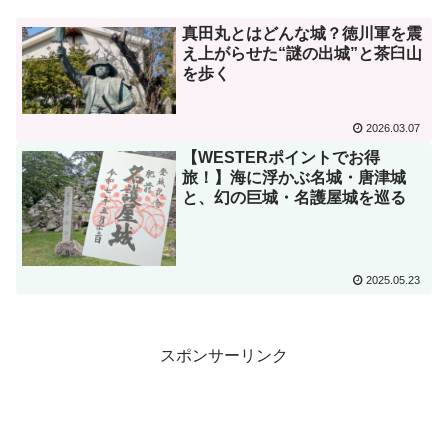
真田丸とはどんな城？徳川軍を震
え上がらせた“謎の出城”と茶臼山
を歩く
2026.03.07
【WESTERポイントでお得
旅！】海に浮かぶ名城・唐津城
と、幻の巨城・名護屋城を巡る
2025.05.23
スポンサーリンク