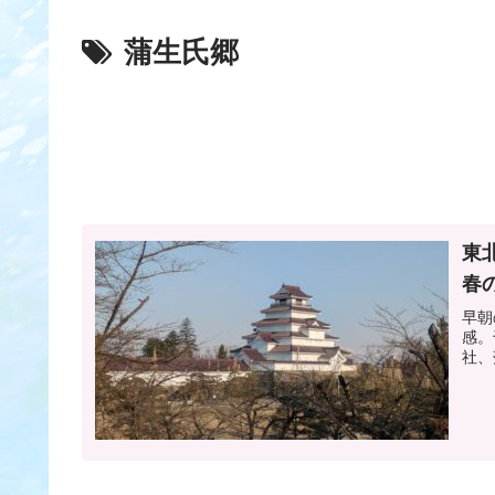
蒲生氏郷
東
春
早朝
感。
社、