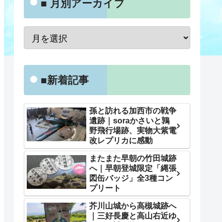
■ 月別アーカイブ
■新着記事
孫と訪れる加西市の戦争
遺跡｜soraかさいと鶉
野飛行場跡、実物大紫電
改レプリカに感動
またまた早朝の竹田城跡
へ｜早朝登城限定「縄張
図缶バッジ」全3種コン
プリート
芥川山城から高槻城跡へ
｜三好長慶と高山右近ゆ