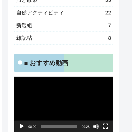
旅と散策
33
自然アクティビティ
22
新選組
7
雑記帖
8
■ おすすめ動画
動
画
プ
レ
ー
00:00
09:28
ヤ