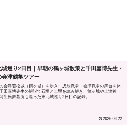
北城巡り2日目｜早朝の鶴ヶ城散策と千田嘉博先生・
の会津鶴亀ツアー
の会津若松城（鶴ヶ城）を歩き、戊辰戦争・会津戦争の舞台を体
千田嘉博先生の解説で石垣と土塁を読み解き、亀ヶ城や土津神
蒲生氏郷墓所も巡った東北城巡り2日目の記録。
2026.03.22