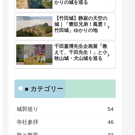
かりの城を巡る
【竹田城】静寂の天空の
城｜「豊臣兄弟！風雲！
竹田城」ゆかりの地
千田嘉博先生企画展「教
えて、千田先生！」と小
牧山城・犬山城を巡る
■ カテゴリー
城郭巡り
54
寺社参拝
46