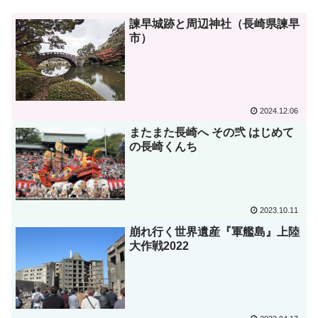
諫早城跡と周辺神社（長崎県諫早
市）
2024.12.06
またまた長崎へ その弐 はじめて
の長崎くんち
2023.10.11
崩れ行く世界遺産『軍艦島』上陸
大作戦2022