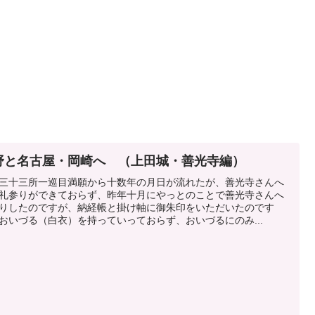
野と名古屋・岡崎へ （上田城・善光寺編）
三十三所一巡目満願から十数年の月日が流れたが、善光寺さんへ
礼参りができておらず、昨年十月にやっとのことで善光寺さんへ
りしたのですが、納経帳と掛け軸に御朱印をいただいたのです
おいづる（白衣）を持っていっておらず、おいづるにのみ...