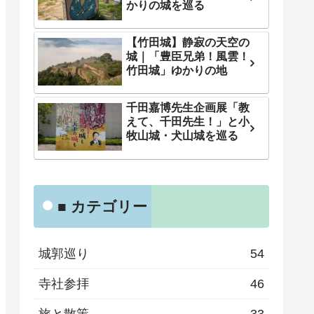
かりの城を巡る
【竹田城】静寂の天空の
城｜「豊臣兄弟！風雲！
竹田城」ゆかりの地
千田嘉博先生企画展「教
えて、千田先生！」と小
牧山城・犬山城を巡る
■ カテゴリー
城郭巡り
54
寺社参拝
46