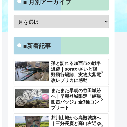
■ 月別アーカイブ
■新着記事
孫と訪れる加西市の戦争
遺跡｜soraかさいと鶉
野飛行場跡、実物大紫電
改レプリカに感動
またまた早朝の竹田城跡
へ｜早朝登城限定「縄張
図缶バッジ」全3種コン
プリート
芥川山城から高槻城跡へ
｜三好長慶と高山右近ゆ