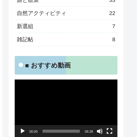
旅と散策
33
自然アクティビティ
22
新選組
7
雑記帖
8
■ おすすめ動画
動
画
プ
レ
ー
00:00
09:28
ヤ