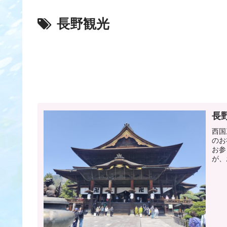
長野観光
長
西国
のお
お参
が、