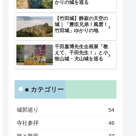
かりの城を巡る
【竹田城】静寂の天空の
城｜「豊臣兄弟！風雲！
竹田城」ゆかりの地
千田嘉博先生企画展「教
えて、千田先生！」と小
牧山城・犬山城を巡る
■ カテゴリー
城郭巡り
54
寺社参拝
46