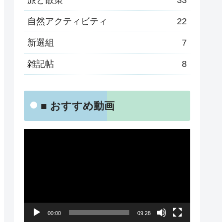
旅と散策
33
自然アクティビティ
22
新選組
7
雑記帖
8
■ おすすめ動画
動
画
プ
レ
ー
00:00
09:28
ヤ