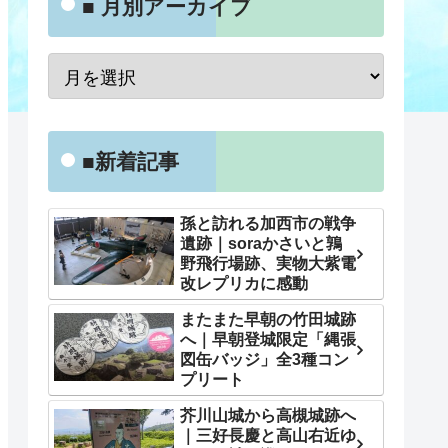
■ 月別アーカイブ
■新着記事
孫と訪れる加西市の戦争
遺跡｜soraかさいと鶉
野飛行場跡、実物大紫電
改レプリカに感動
またまた早朝の竹田城跡
へ｜早朝登城限定「縄張
図缶バッジ」全3種コン
プリート
芥川山城から高槻城跡へ
｜三好長慶と高山右近ゆ