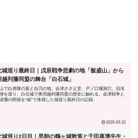
北城巡り最終日｜戊辰戦争悲劇の地「飯盛山」から
羽越列藩同盟の舞台「白石城」
山で白虎隊の墓と自刃の地、会津さざえ堂、戸ノ口堰洞穴、旧滝
陣を巡り、白石城で奥羽越列藩同盟の歴史に触れる。会津戦争と
諸藩の関係を“線”で体感した城巡り最終日の記録。
2026.03.23
北城巡り2日目｜早朝の鶴ヶ城散策と千田嘉博先生・