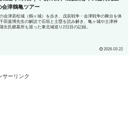
の会津鶴亀ツアー
の会津若松城（鶴ヶ城）を歩き、戊辰戦争・会津戦争の舞台を体
千田嘉博先生の解説で石垣と土塁を読み解き、亀ヶ城や土津神
蒲生氏郷墓所も巡った東北城巡り2日目の記録。
2026.03.22
ンサーリンク