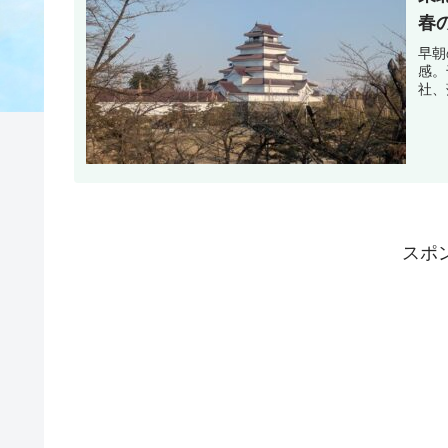
春
早朝
感。
社、
スポ