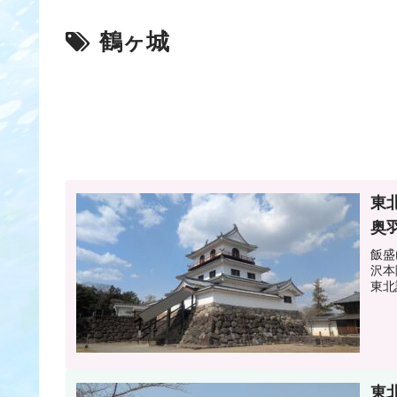
鶴ヶ城
東
奥
飯盛
沢本
東北
東