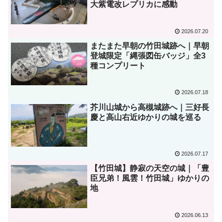
大紫電改レプリカに感動
2026.07.20
またまた早朝の竹田城跡へ｜早朝
登城限定「縄張図缶バッジ」全3
種コンプリート
2026.07.18
芥川山城から高槻城跡へ｜三好長
慶と高山右近ゆかりの城を巡る
2026.07.17
【竹田城】静寂の天空の城｜「豊
臣兄弟！風雲！竹田城」ゆかりの
地
2026.06.13