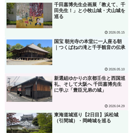
千田嘉博先生企画展「教えて、千
田先生！」と小牧山城・犬山城を
巡る
2026.05.15
国宝 朝光寺の本堂に一人座る朝
｜つくばねの滝と千手観音の伝承
2026.05.10
新選組ゆかりの京都壬生と西国巡
礼、そして大阪へ 千田嘉博先生
に学ぶ「豊臣兄弟の城」
2026.04.29
東海道城巡り【2日目】浜松城
（引間城）・岡崎城を巡る