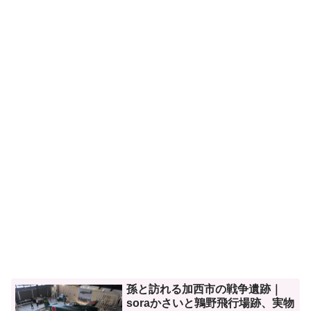
孫と訪れる加西市の戦争遺跡｜
soraかさいと鶉野飛行場跡、実物