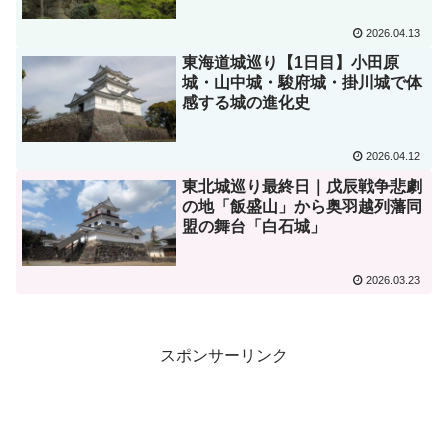
2026.04.13
東海道城巡り【1日目】小田原
城・山中城・駿府城・掛川城で体
感する城の進化史
2026.04.12
東北城巡り最終日｜戊辰戦争悲劇
の地「飯盛山」から奥羽越列藩同
盟の舞台「白石城」
2026.03.23
スポンサーリンク