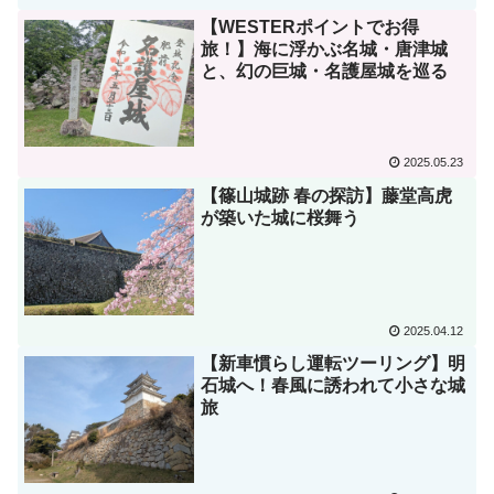
【WESTERポイントでお得
旅！】海に浮かぶ名城・唐津城
と、幻の巨城・名護屋城を巡る
2025.05.23
【篠山城跡 春の探訪】藤堂高虎
が築いた城に桜舞う
2025.04.12
【新車慣らし運転ツーリング】明
石城へ！春風に誘われて小さな城
旅