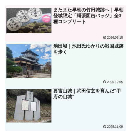
またまた早朝の竹田城跡へ｜早朝
登城限定「縄張図缶バッジ」全3
種コンプリート
2026.07.18
池田城｜池田氏ゆかりの戦国城跡
を歩く
2025.12.05
要害山城｜武田信玄を育んだ“甲
府の山城”
2025.11.09