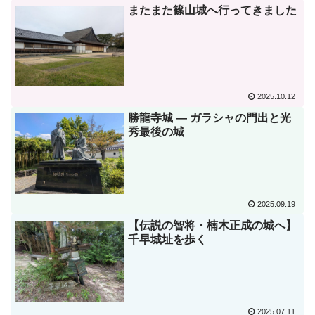
またまた篠山城へ行ってきました
2025.10.12
勝龍寺城 ― ガラシャの門出と光
秀最後の城
2025.09.19
【伝説の智将・楠木正成の城へ】
千早城址を歩く
2025.07.11