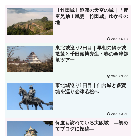
【竹田城】静寂の天空の城｜「豊
臣兄弟！風雲！竹田城」ゆかりの
地
2026.06.13
東北城巡り2日目｜早朝の鶴ヶ城
散策と千田嘉博先生・春の会津鶴
亀ツアー
2026.03.22
東北城巡り1日目｜仙台城と多賀
城を巡り会津若松へ
2026.03.21
何度も訪れている大阪城 ―初め
てブログに投稿―