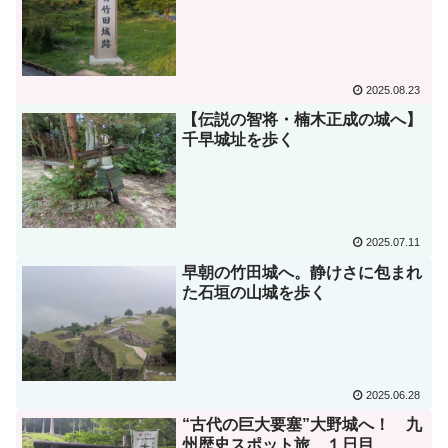
2025.08.23
【伝説の智将・楠木正成の城へ】
千早城址を歩く
2025.07.11
早朝の竹田城へ。静けさに包まれ
た石垣の山城を歩く
2025.06.28
“古代の巨大要塞”大野城へ！ 九
州歴史スポット旅 １日目