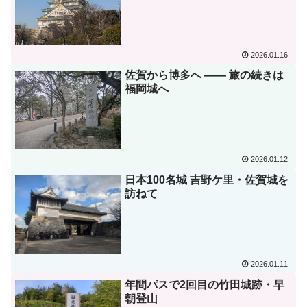
2026.01.16
佐賀から博多へ ―― 旅の続きは
福岡城へ
2026.01.12
日本100名城 吉野ケ里・佐賀城を
訪ねて
2026.01.11
年間パスで2回目の竹田城跡・早
朝登山