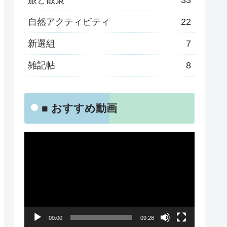
旅と散策
33
自然アクティビティ
22
新選組
7
雑記帖
8
■ おすすめ動画
動
画
プ
レ
ー
00:00
09:28
ヤ