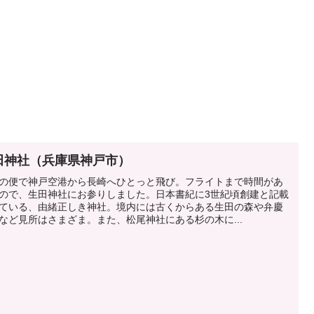
田神社（兵庫県神戸市）
の便で神戸空港から長崎へひとっと飛び。フライトまで時間があ
ので、生田神社にお参りしました。日本書紀に3世紀頃創建と記載
ている、由緒正しき神社。境内には古くからある生田の森や弁慶
など見所はさまざま。また、松尾神社にある杉の木に...