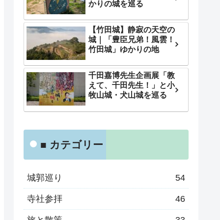
かりの城を巡る
【竹田城】静寂の天空の
城｜「豊臣兄弟！風雲！
竹田城」ゆかりの地
千田嘉博先生企画展「教
えて、千田先生！」と小
牧山城・犬山城を巡る
■ カテゴリー
城郭巡り
54
寺社参拝
46