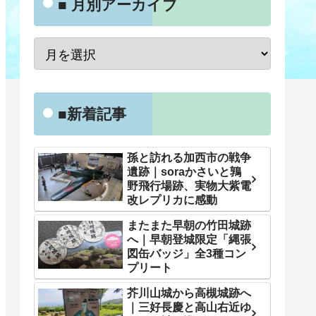
■ 月別アーカイブ
■新着記事
孫と訪れる加西市の戦争
遺跡｜soraかさいと鶉
野飛行場跡、実物大紫電
改レプリカに感動
またまた早朝の竹田城跡
へ｜早朝登城限定「縄張
図缶バッジ」全3種コン
プリート
芥川山城から高槻城跡へ
｜三好長慶と高山右近ゆ