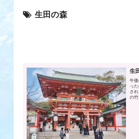
生田の森
生
午後
った
され
の竹