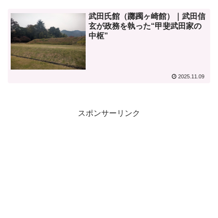
武田氏館（躑躅ヶ崎館）｜武田信
玄が政務を執った“甲斐武田家の
中枢”
2025.11.09
スポンサーリンク