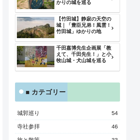
かりの城を巡る
【竹田城】静寂の天空の
城｜「豊臣兄弟！風雲！
竹田城」ゆかりの地
千田嘉博先生企画展「教
えて、千田先生！」と小
牧山城・犬山城を巡る
■ カテゴリー
城郭巡り
54
寺社参拝
46