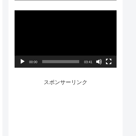
ー
動
画
プ
レ
ー
00:00
03:41
ヤ
ー
スポンサーリンク