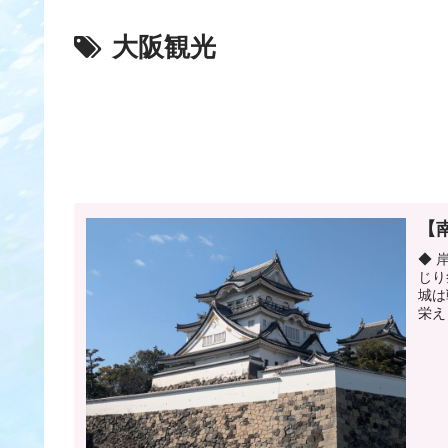
大阪観光
【
◆ 
じり
城は
栄え