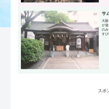
サ
大阪
が途
のみ
すび
スポ