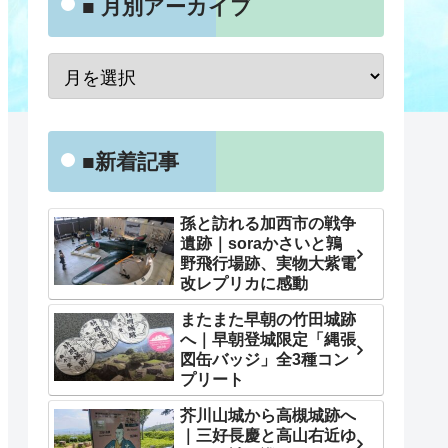
■ 月別アーカイブ
■新着記事
孫と訪れる加西市の戦争
遺跡｜soraかさいと鶉
野飛行場跡、実物大紫電
改レプリカに感動
またまた早朝の竹田城跡
へ｜早朝登城限定「縄張
図缶バッジ」全3種コン
プリート
芥川山城から高槻城跡へ
｜三好長慶と高山右近ゆ