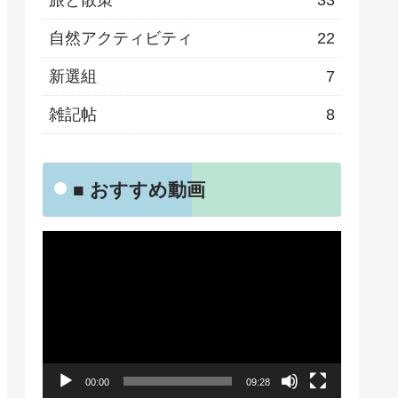
旅と散策
33
自然アクティビティ
22
新選組
7
雑記帖
8
■ おすすめ動画
動
画
プ
レ
ー
00:00
09:28
ヤ